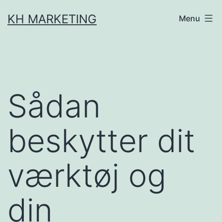
Fortsæt
KH MARKETING
Menu
til
indhold
Sådan
beskytter dit
værktøj og
din