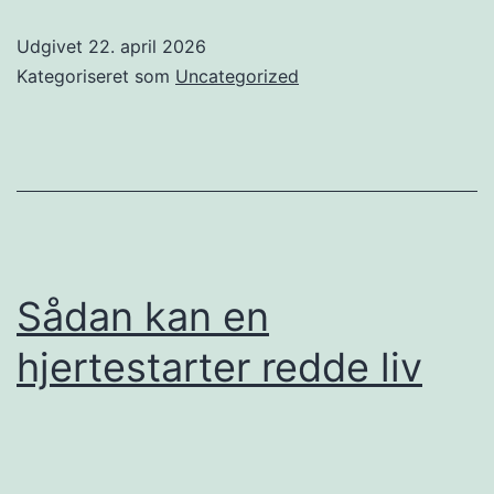
tager
Udgivet
22. april 2026
for
Kategoriseret som
Uncategorized
meget
tid
internt
Sådan kan en
hjertestarter redde liv