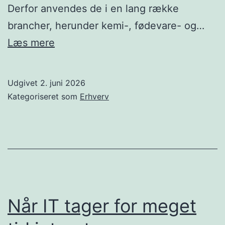
Derfor anvendes de i en lang række
brancher, herunder kemi-, fødevare- og…
Sådan
Læs mere
anvendes
glasrør
Udgivet
2. juni 2026
i
Kategoriseret som
Erhverv
industrien
Når IT tager for meget