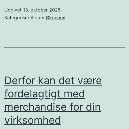
en
Udgivet
13. oktober 2025
advokat
Kategoriseret som
Økonomi
med
refusion
af
flybilletter
Derfor kan det være
fordelagtigt med
merchandise for din
virksomhed