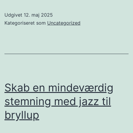
uld
hjemmesko
Udgivet
12. maj 2025
fra
Kategoriseret som
Uncategorized
Green
Comfort
kombinerer
bæredygtighed
og
komfort
Skab en mindeværdig
til
stemning med jazz til
danske
bryllup
fødder