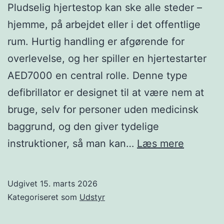
Pludselig hjertestop kan ske alle steder –
hjemme, på arbejdet eller i det offentlige
rum. Hurtig handling er afgørende for
overlevelse, og her spiller en hjertestarter
AED7000 en central rolle. Denne type
defibrillator er designet til at være nem at
bruge, selv for personer uden medicinsk
baggrund, og den giver tydelige
Sådan
instruktioner, så man kan…
Læs mere
kan
en
Udgivet
15. marts 2026
hjertest
Kategoriseret som
Udstyr
redde