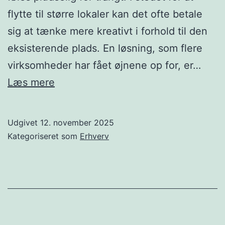
flytte til større lokaler kan det ofte betale
sig at tænke mere kreativt i forhold til den
eksisterende plads. En løsning, som flere
virksomheder har fået øjnene op for, er…
Udnyt
Læs mere
pladsen
bedre
Udgivet
12. november 2025
med
Kategoriseret som
Erhverv
smarte
løsninger