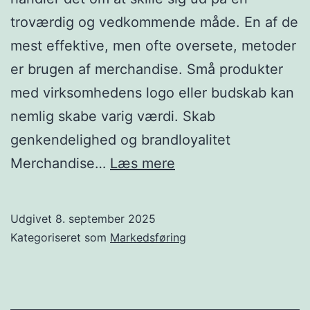
troværdig og vedkommende måde. En af de
mest effektive, men ofte oversete, metoder
er brugen af merchandise. Små produkter
med virksomhedens logo eller budskab kan
nemlig skabe varig værdi. Skab
genkendelighed og brandloyalitet
Derfor
Merchandise…
Læs mere
kan
det
Udgivet
8. september 2025
være
Kategoriseret som
Markedsføring
fordelagtigt
med
merchandise