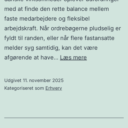
med at finde den rette balance mellem
faste medarbejdere og fleksibel
arbejdskraft. Når ordrebøgerne pludselig er
fyldt til randen, eller når flere fastansatte
melder syg samtidig, kan det være
Vikarbureauer
afgørende at have…
Læs mere
og
fleksibel
Udgivet
11. november 2025
bemanding:
Kategoriseret som
Erhverv
Din
guide
til
midlertidig