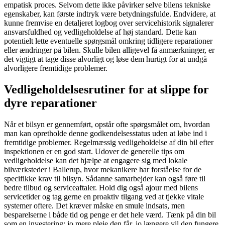
empatisk proces. Selvom dette ikke påvirker selve bilens tekniske
egenskaber, kan første indtryk være betydningsfulde. Endvidere, at
kunne fremvise en detaljeret logbog over servicehistorik signalerer
ansvarsfuldhed og vedligeholdelse af høj standard. Dette kan
potentielt lette eventuelle spørgsmål omkring tidligere reparationer
eller ændringer på bilen. Skulle bilen alligevel få anmærkninger, er
det vigtigt at tage disse alvorligt og løse dem hurtigt for at undgå
alvorligere fremtidige problemer.
Vedligeholdelsesrutiner for at slippe for
dyre reparationer
Når et bilsyn er gennemført, opstår ofte spørgsmålet om, hvordan
man kan opretholde denne godkendelsesstatus uden at løbe ind i
fremtidige problemer. Regelmæssig vedligeholdelse af din bil efter
inspektionen er en god start. Udover de generelle tips om
vedligeholdelse kan det hjælpe at engagere sig med lokale
bilværksteder i Ballerup, hvor mekanikere har forståelse for de
specifikke krav til bilsyn. Sådanne samarbejder kan også føre til
bedre tilbud og serviceaftaler. Hold dig også ajour med bilens
servicetider og tag gerne en proaktiv tilgang ved at tjekke vitale
systemer oftere. Det kræver måske en smule indsats, men
besparelserne i både tid og penge er det hele værd. Tænk på din bil
som en investering; jo mere pleje den får, jo længere vil den fungere