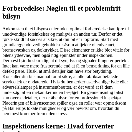
Forberedelse: Nøglen til et problemfrit
bilsyn
Ankomsten til et bilsynscenter uden optimal forberedelse kan føre til
unødvendige forsinkelser og muligvis en anden tur. Derfor er det
første skridt til succes at sikre, at din bil er i topform. Start med
grundlæggende vedligeholdelse såsom at tjekke olieniveauet,
bremsevæsken og dæktrykket. Disse elementer er ikke blot vitale for
bilens ydeevne, men også nøglepunkter under inspektionen.
Dernæst bør du sikre dig, at dit syn, lys og signaler fungerer perfekt.
Intet kan være mere frustrerende end at få en bemærkning for en lille
defekt pære. Husk, at små detaljer kan have stor betydning.
Konsulter din bils manual for at sikre, at alle fabriksanbefalede
servicetjek er opdaterede. Hvis du bemærker usædvanlige lyde eller
advarselslamper på instrumentbrættet, er det værd at få dem
undersøgt af en mekaniker inden besøget. En gennemsnitlig bilist
kan overse detaljer, der er åbenlyse for en professionel inspektør.
Placeringen af bilsynscentret spiller også en rolle; vær opmærksom
på Ballerups lokale muligheder og vær bevidst om, hvordan du
nemmest kommer frem uden stress.
Inspektionens kerne: Hvad forventer