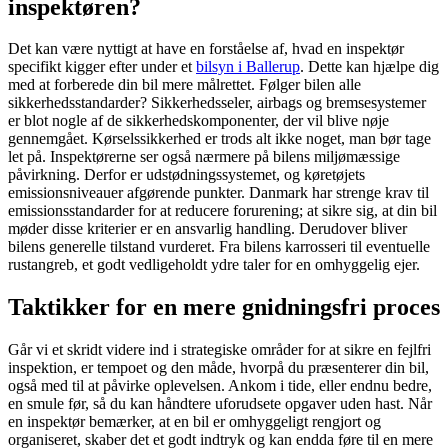
inspektøren?
Det kan være nyttigt at have en forståelse af, hvad en inspektør
specifikt kigger efter under et
bilsyn i Ballerup
. Dette kan hjælpe dig
med at forberede din bil mere målrettet. Følger bilen alle
sikkerhedsstandarder? Sikkerhedsseler, airbags og bremsesystemer
er blot nogle af de sikkerhedskomponenter, der vil blive nøje
gennemgået. Kørselssikkerhed er trods alt ikke noget, man bør tage
let på. Inspektørerne ser også nærmere på bilens miljømæssige
påvirkning. Derfor er udstødningssystemet, og køretøjets
emissionsniveauer afgørende punkter. Danmark har strenge krav til
emissionsstandarder for at reducere forurening; at sikre sig, at din bil
møder disse kriterier er en ansvarlig handling. Derudover bliver
bilens generelle tilstand vurderet. Fra bilens karrosseri til eventuelle
rustangreb, et godt vedligeholdt ydre taler for en omhyggelig ejer.
Taktikker for en mere gnidningsfri proces
Går vi et skridt videre ind i strategiske områder for at sikre en fejlfri
inspektion, er tempoet og den måde, hvorpå du præsenterer din bil,
også med til at påvirke oplevelsen. Ankom i tide, eller endnu bedre,
en smule før, så du kan håndtere uforudsete opgaver uden hast. Når
en inspektør bemærker, at en bil er omhyggeligt rengjort og
organiseret, skaber det et godt indtryk og kan endda føre til en mere