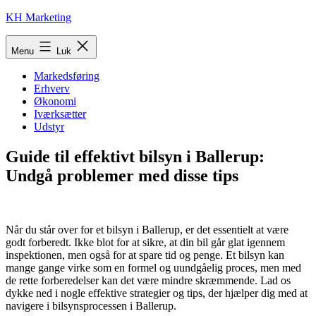
Fortsæt
KH Marketing
til
indhold
Menu
Luk
Markedsføring
Erhverv
Økonomi
Iværksætter
Udstyr
Guide til effektivt bilsyn i Ballerup:
Undgå problemer med disse tips
Når du står over for et bilsyn i Ballerup, er det essentielt at være
godt forberedt. Ikke blot for at sikre, at din bil går glat igennem
inspektionen, men også for at spare tid og penge. Et bilsyn kan
mange gange virke som en formel og uundgåelig proces, men med
de rette forberedelser kan det være mindre skræmmende. Lad os
dykke ned i nogle effektive strategier og tips, der hjælper dig med at
navigere i bilsynsprocessen i Ballerup.