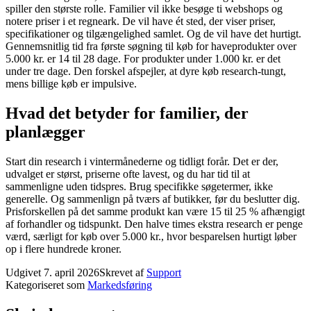
spiller den største rolle. Familier vil ikke besøge ti webshops og
notere priser i et regneark. De vil have ét sted, der viser priser,
specifikationer og tilgængelighed samlet. Og de vil have det hurtigt.
Gennemsnitlig tid fra første søgning til køb for haveprodukter over
5.000 kr. er 14 til 28 dage. For produkter under 1.000 kr. er det
under tre dage. Den forskel afspejler, at dyre køb research-tungt,
mens billige køb er impulsive.
Hvad det betyder for familier, der
planlægger
Start din research i vintermånederne og tidligt forår. Det er der,
udvalget er størst, priserne ofte lavest, og du har tid til at
sammenligne uden tidspres. Brug specifikke søgetermer, ikke
generelle. Og sammenlign på tværs af butikker, før du beslutter dig.
Prisforskellen på det samme produkt kan være 15 til 25 % afhængigt
af forhandler og tidspunkt. Den halve times ekstra research er penge
værd, særligt for køb over 5.000 kr., hvor besparelsen hurtigt løber
op i flere hundrede kroner.
Udgivet
7. april 2026
Skrevet af
Support
Kategoriseret som
Markedsføring