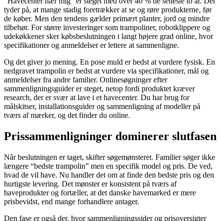
“Havecenter nær mig” er steget med over 40 % de seneste to år. Det
tyder på, at mange stadig foretrækker at se og røre produkterne, før
de køber. Men den tendens gælder primært planter, jord og mindre
tilbehør. For større investeringer som trampoliner, robotklippere og
udekøkkener sker købsbeslutningen i langt højere grad online, hvor
specifikationer og anmeldelser er lettere at sammenligne.
Og det giver jo mening. En pose muld er bedst at vurdere fysisk. En
nedgravet trampolin er bedst at vurdere via specifikationer, mål og
anmeldelser fra andre familier. Onlinesøgninger efter
sammenligningsguider er steget, netop fordi produktet kræver
research, der er svær at lave i et havecenter. Du har brug for
målskitser, installationsguider og sammenligning af modeller på
tværs af mærker, og det finder du online.
Prissammenligninger dominerer slutfasen
Når beslutningen er taget, skifter søgemønsteret. Familier søger ikke
længere “bedste trampolin” men en specifik model og pris. De ved,
hvad de vil have. Nu handler det om at finde den bedste pris og den
hurtigste levering. Det mønster er konsistent på tværs af
haveprodukter og fortæller, at det danske havemarked er mere
prisbevidst, end mange forhandlere antager.
Den fase er også der, hvor sammenligningssider og prisoversigter