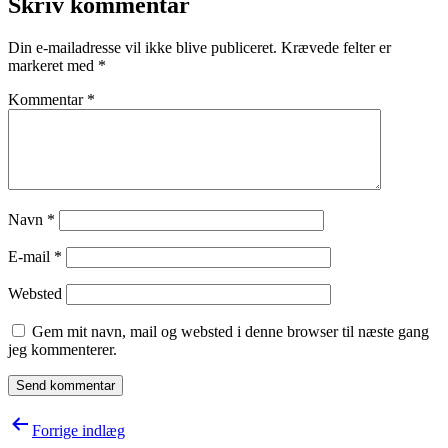
Skriv kommentar
Din e-mailadresse vil ikke blive publiceret.
Krævede felter er
markeret med
*
Kommentar
*
Navn
*
E-mail
*
Websted
Gem mit navn, mail og websted i denne browser til næste gang
jeg kommenterer.
Indlægsnavigation
Forrige indlæg