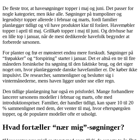
De fleste tror, at havesøgninger topper i maj og juni. Det passer for
nogle kategorier, men ikke alle. Søgninger på trampoliner og
legeudstyr topper allerede i februar og marts, fordi familier
planlægger tidligt og vil have produktet klar til foråret. Havemøbler
topper i april til maj. Grillkøb topper i maj til juni. Og drivhuse har
en lille top i januar, når de mest dedikerede havefolk begynder at
forberede sæsonen.
For planter og frø er mønsteret endnu mere forskudt. Søgninger på
“frøpakker” og “forspiring” starter i januar. Det er altså en tre til fire
måneders forsinkelse fra søgning til den faktiske brug, og det siger
noget om, hvor planlæggende danske havefamilier er. De køber ikke
impulsivt. De researcher, sammenligner og beslutter sig i
vintermånederne, mens haven ligger under sne eller regn.
Den tidlige planlægning har også en prisfordel. Mange forhandlere
lancerer sæsonens modeller i februar og marts, ofte med
introduktionspriser. Familier, der handler tidligt, kan spare 10 til 20
% sammenlignet med dem, der venter til maj, hvor efterspørgslen
topper, og de populære modeller ofte er udsolgt.
Hvad fortæller “nær mig”-søgninger?