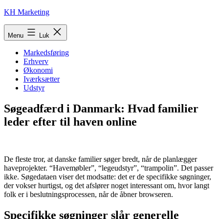
Fortsæt
KH Marketing
til
indhold
Menu
Luk
Markedsføring
Erhverv
Økonomi
Iværksætter
Udstyr
Søgeadfærd i Danmark: Hvad familier
leder efter til haven online
De fleste tror, at danske familier søger bredt, når de planlægger
haveprojekter. “Havemøbler”, “legeudstyr”, “trampolin”. Det passer
ikke. Søgedataen viser det modsatte: det er de specifikke søgninger,
der vokser hurtigst, og det afslører noget interessant om, hvor langt
folk er i beslutningsprocessen, når de åbner browseren.
Specifikke søgninger slår generelle