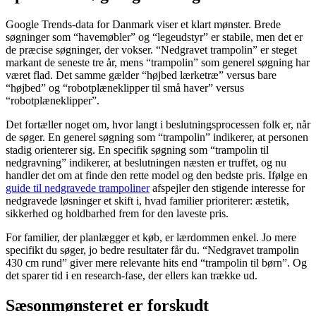
Google Trends-data for Danmark viser et klart mønster. Brede
søgninger som “havemøbler” og “legeudstyr” er stabile, men det er
de præcise søgninger, der vokser. “Nedgravet trampolin” er steget
markant de seneste tre år, mens “trampolin” som generel søgning har
været flad. Det samme gælder “højbed lærketræ” versus bare
“højbed” og “robotplæneklipper til små haver” versus
“robotplæneklipper”.
Det fortæller noget om, hvor langt i beslutningsprocessen folk er, når
de søger. En generel søgning som “trampolin” indikerer, at personen
stadig orienterer sig. En specifik søgning som “trampolin til
nedgravning” indikerer, at beslutningen næsten er truffet, og nu
handler det om at finde den rette model og den bedste pris. Ifølge en
guide til nedgravede trampoliner
afspejler den stigende interesse for
nedgravede løsninger et skift i, hvad familier prioriterer: æstetik,
sikkerhed og holdbarhed frem for den laveste pris.
For familier, der planlægger et køb, er lærdommen enkel. Jo mere
specifikt du søger, jo bedre resultater får du. “Nedgravet trampolin
430 cm rund” giver mere relevante hits end “trampolin til børn”. Og
det sparer tid i en research-fase, der ellers kan trække ud.
Sæsonmønsteret er forskudt