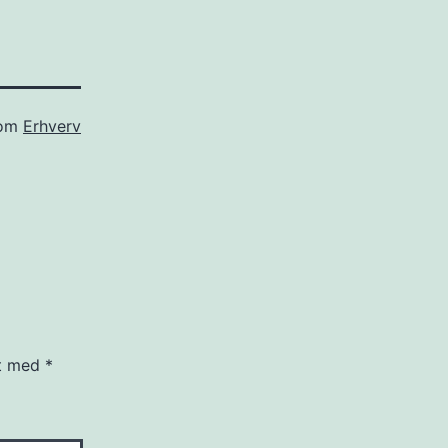
som
Erhverv
et med
*