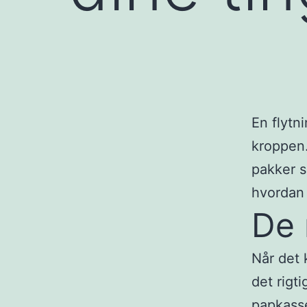
En flytn
kroppen.
pakker s
hvordan 
De 
Når det 
det rigt
papkasse