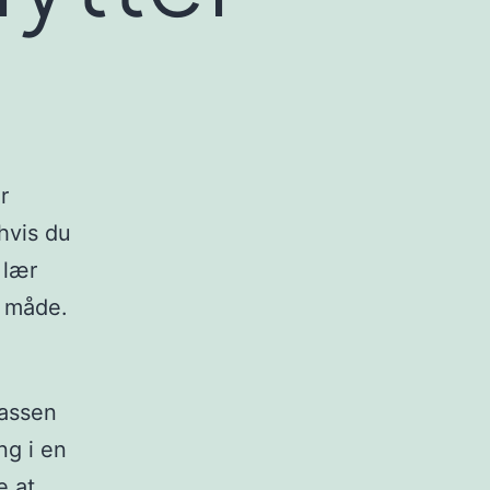
r
hvis du
 lær
e måde.
kassen
ng i en
e at