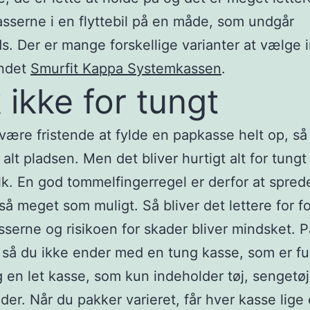
asserne i en flyttebil på en måde, som undgår
ds. Der er mange forskellige varianter at vælge 
andet
Smurfit Kappa Systemkassen
.
 ikke for tungt
være fristende at fylde en papkasse helt op, så
alt pladsen. Men det bliver hurtigt alt for tungt 
olk. En god tommelfingerregel er derfor at spred
å meget som muligt. Så bliver det lettere for fo
serne og risikoen for skader bliver mindsket. 
, så du ikke ender med en tung kasse, som er fu
 en let kasse, som kun indeholder tøj, sengetø
er. Når du pakker varieret, får hver kasse lige