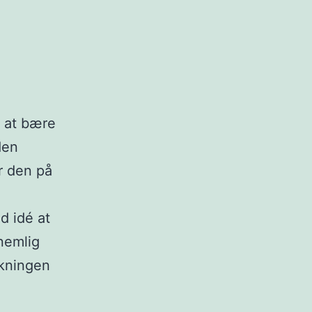
l at bære
den
r den på
d idé at
 nemlig
akningen