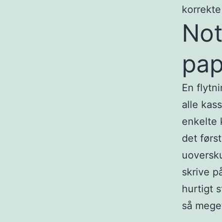
korrekte
Not
pap
En flytn
alle kas
enkelte 
det førs
uoversku
skrive p
hurtigt 
så meget