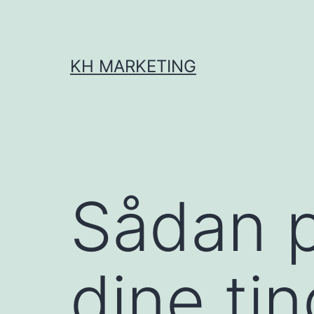
Fortsæt
til
indhold
KH MARKETING
Sådan p
dine tin