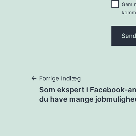
Gem m
komme
Indlægsnavigat
Forrige indlæg
Som ekspert i Facebook-ann
du have mange jobmulighe