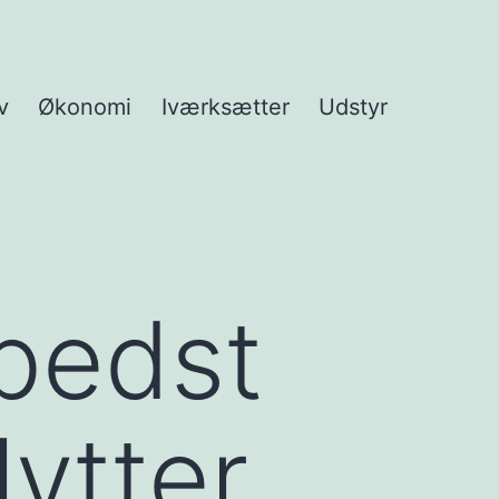
v
Økonomi
Iværksætter
Udstyr
bedst
lytter