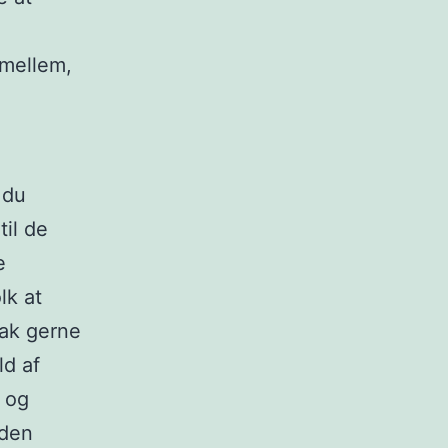
imellem,
 du
til de
e
lk at
Pak gerne
ld af
j og
 den