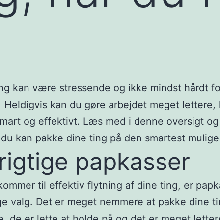
ing kan være stressende og ikke mindst hårdt fo
 Heldigvis kan du gøre arbejdet meget lettere, 
mart og effektivt. Læs med i denne oversigt og
du kan pakke dine ting på den smartest mulig
rigtige papkasser
kommer til effektiv flytning af dine ting, er pap
ige valg. Det er meget nemmere at pakke dine ti
, de er lette at holde på og det er meget letter