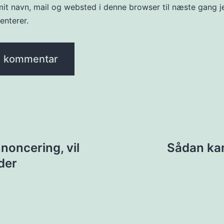
it navn, mail og websted i denne browser til næste gang j
nterer.
ion
oncering, vil
Sådan kan
der