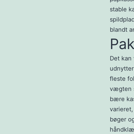
stable k
spildpla
blandt 
Pak
Det kan 
udnytter 
fleste f
vægten s
bære kas
varieret
bøger og
håndklæd