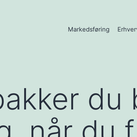
Markedsføring
Erhver
akker du 
g, når du f