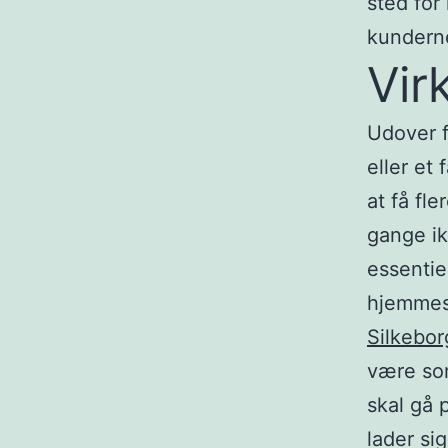
sted for 
kundern
Vir
Udover f
eller et
at få fl
gange ik
essentie
hjemmesi
Silkebor
være som
skal gå 
lader si