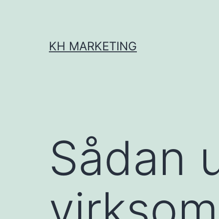
Fortsæt
til
indhold
KH MARKETING
Sådan u
virkso