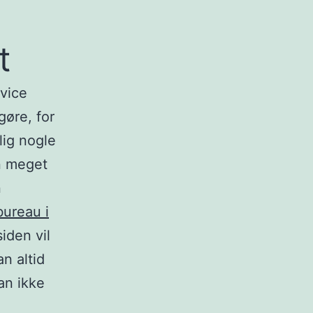
t
rvice
gøre, for
lig nogle
n meget
n
ureau i
iden vil
n altid
an ikke