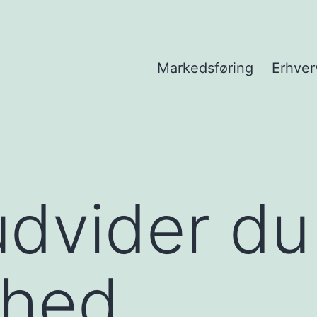
Markedsføring
Erhver
dvider du
mhed