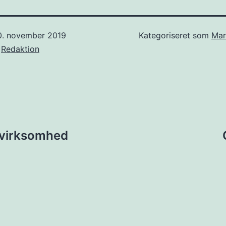
0. november 2019
Kategoriseret som
Mar
f
Redaktion
ion
n virksomhed