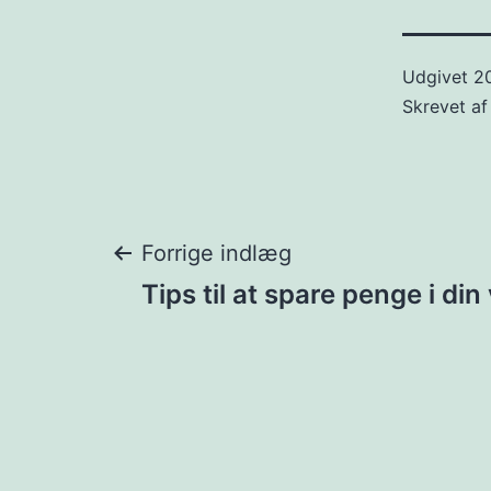
Udgivet
2
Skrevet a
Indlægsnavigat
Forrige indlæg
Tips til at spare penge i di