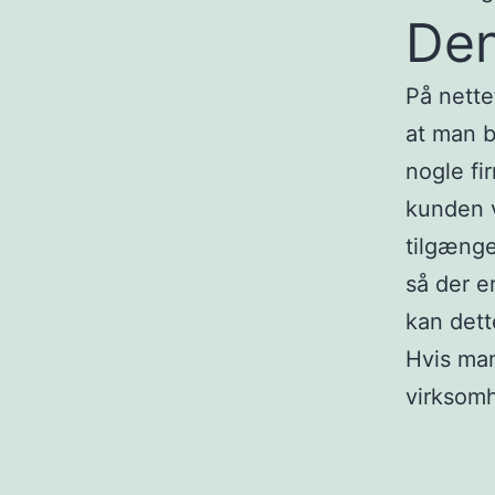
Den
På nett
at man b
nogle fi
kunden v
tilgænge
så der e
kan dett
Hvis man
virksomh