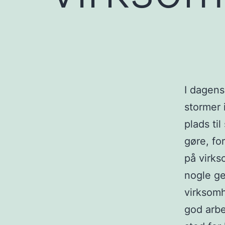
I dagens
stormer 
plads ti
gøre, fo
på virks
nogle ge
virksomh
god arbe