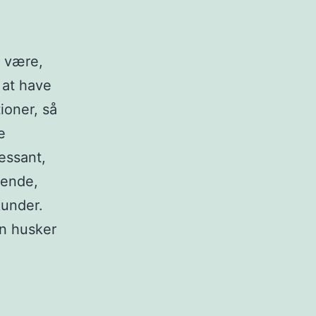
 være,
 at have
ioner, så
e
ressant,
 ende,
kunder.
en husker