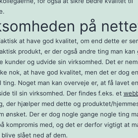
kollegaerne, for også at sikre bedre kvalitet til
e.
ksomheden på nette
aktisk at have god kvalitet, om end dette er se
 faktisk produkt, er der også andre ting man kan 
ere kunder og udvide sin virksomhed. Det er nem
ke nok, at have god kvalitet, men det er dog e
l ting. Noget man kan overveje er, at få lavet e
de til sin virksomhed. Der findes f.eks. et
webb
g
, der hjælper med dette og produktet/hjemmes
 ønsket. Der er dog nogle gange nogle ting ma
på kompromis med, og det er derfor vigtigt at m
g blive slået ned af dem.