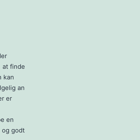
der
 at finde
n kan
lgelig an
r er
be en
t og godt