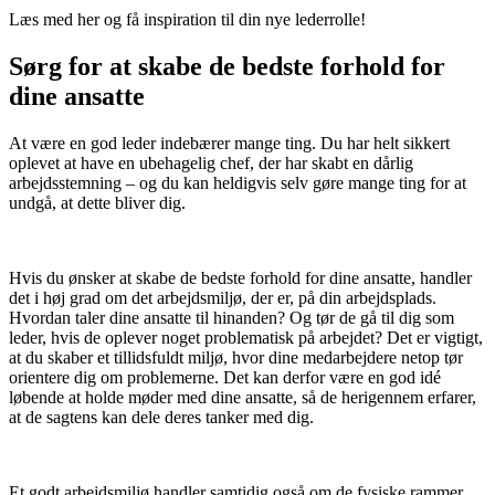
Læs med her og få inspiration til din nye lederrolle!
Sørg for at skabe de bedste forhold for
dine ansatte
At være en god leder indebærer mange ting. Du har helt sikkert
oplevet at have en ubehagelig chef, der har skabt en dårlig
arbejdsstemning – og du kan heldigvis selv gøre mange ting for at
undgå, at dette bliver dig.
Hvis du ønsker at skabe de bedste forhold for dine ansatte, handler
det i høj grad om det arbejdsmiljø, der er, på din arbejdsplads.
Hvordan taler dine ansatte til hinanden? Og tør de gå til dig som
leder, hvis de oplever noget problematisk på arbejdet? Det er vigtigt,
at du skaber et tillidsfuldt miljø, hvor dine medarbejdere netop tør
orientere dig om problemerne. Det kan derfor være en god idé
løbende at holde møder med dine ansatte, så de herigennem erfarer,
at de sagtens kan dele deres tanker med dig.
Et godt arbejdsmiljø handler samtidig også om de fysiske rammer,