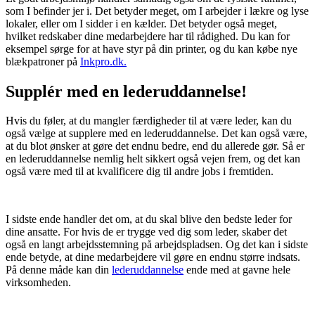
som I befinder jer i. Det betyder meget, om I arbejder i lækre og lyse
lokaler, eller om I sidder i en kælder. Det betyder også meget,
hvilket redskaber dine medarbejdere har til rådighed. Du kan for
eksempel sørge for at have styr på din printer, og du kan købe nye
blækpatroner på
Inkpro.dk.
Supplér med en lederuddannelse!
Hvis du føler, at du mangler færdigheder til at være leder, kan du
også vælge at supplere med en lederuddannelse. Det kan også være,
at du blot ønsker at gøre det endnu bedre, end du allerede gør. Så er
en lederuddannelse nemlig helt sikkert også vejen frem, og det kan
også være med til at kvalificere dig til andre jobs i fremtiden.
I sidste ende handler det om, at du skal blive den bedste leder for
dine ansatte. For hvis de er trygge ved dig som leder, skaber det
også en langt arbejdsstemning på arbejdspladsen. Og det kan i sidste
ende betyde, at dine medarbejdere vil gøre en endnu større indsats.
På denne måde kan din
lederuddannelse
ende med at gavne hele
virksomheden.